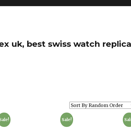
ex uk, best swiss watch replica
Sale!
Sale!
Sal