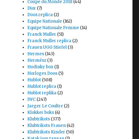
Coupe du Monde 2018
(44)
Dior
(7)
Doos replica
(2)
Equipe Nationale
(162)
Equipe Nationale Femme
(14)
Franck Muller
(51)
Franck Muller replica
(2)
Frauen UGG Stiefel
(3)
Hermes
(143)
Hermész
(3)
Hodinky box
(1)
Horloges Doos
(5)
Hublot
(508)
Hublot replica
(1)
Hublot replika
(2)
IWC
(247)
Jaeger Le Coultre
(2)
Klokker boks
(4)
Klubtrikots
(377)
Klubtrikots Frauen
(42)
Klubtrikots Kinder
(50)
Kotak jam tangan
(1)