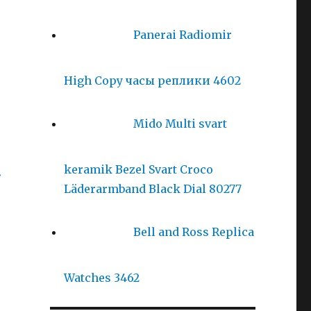
Panerai Radiomir
High Copy часы реплики 4602
Mido Multi svart
り
keramik Bezel Svart Croco
ラ
Läderarmband Black Dial 80277
Bell and Ross Replica
Watches 3462