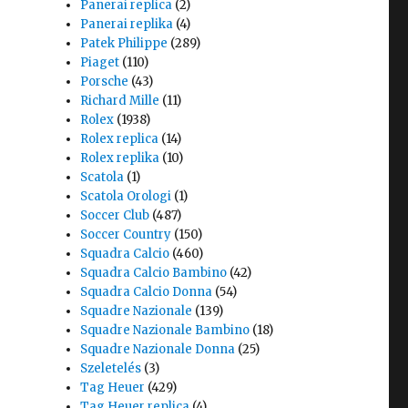
Panerai replica
(2)
Panerai replika
(4)
Patek Philippe
(289)
Piaget
(110)
Porsche
(43)
Richard Mille
(11)
Rolex
(1938)
Rolex replica
(14)
Rolex replika
(10)
Scatola
(1)
Scatola Orologi
(1)
Soccer Club
(487)
Soccer Country
(150)
Squadra Calcio
(460)
Squadra Calcio Bambino
(42)
Squadra Calcio Donna
(54)
Squadre Nazionale
(139)
Squadre Nazionale Bambino
(18)
Squadre Nazionale Donna
(25)
Szeletelés
(3)
Tag Heuer
(429)
Tag Heuer replica
(4)