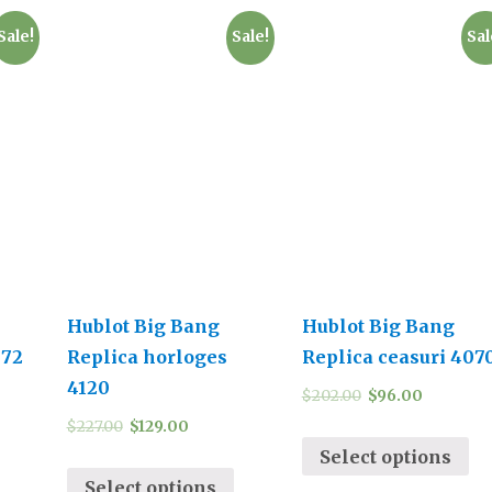
Sale!
Sale!
Sal
Hublot Big Bang
Hublot Big Bang
072
Replica horloges
Replica ceasuri 407
4120
$
202.00
$
96.00
$
227.00
$
129.00
Select options
Select options