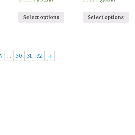
$
204.00
$
122.00
$
210.00
$
85.00
Select options
Select options
4
…
30
31
32
→