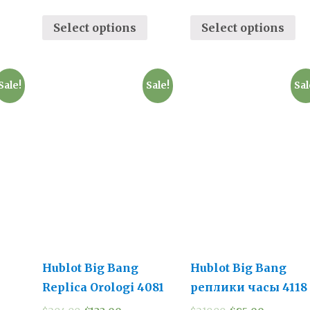
Select options
Select options
Sale!
Sale!
Sal
Hublot Big Bang
Hublot Big Bang
Replica Orologi 4081
реплики часы 4118