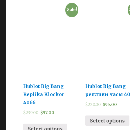
Sale!
Hublot Big Bang
Hublot Big Bang
Replika Klockor
реплики часы 4
4066
$
220.00
$
95.00
$
239.00
$
97.00
Select options
Select options