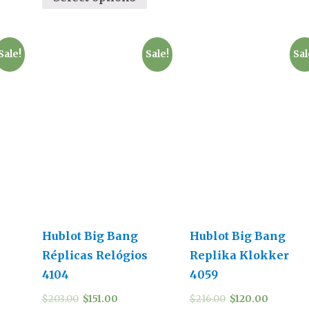
Sale!
Sale!
Sal
Hublot Big Bang
Hublot Big Bang
Réplicas Relógios
Replika Klokker
4104
4059
$
203.00
$
151.00
$
216.00
$
120.00