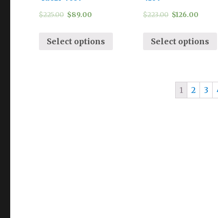
$
225.00
$
89.00
$
223.00
$
126.00
Select options
Select options
1
2
3