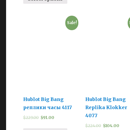
Sale!
Hublot Big Bang
Hublot Big Bang
реплики часы 4117
Replika Klokker
4077
$
229.00
$
91.00
$
224.00
$
104.00