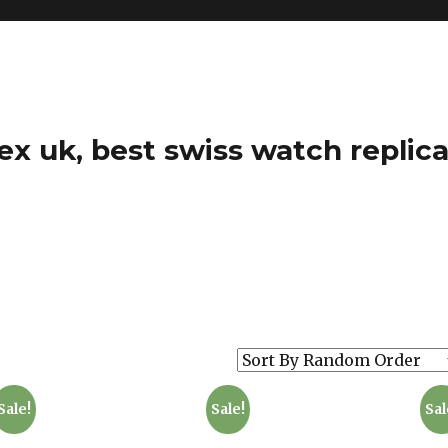
ex uk, best swiss watch replica
Sale!
Sale!
Sal