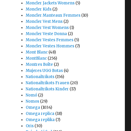
Moncler Jackets Womens
(5)
Moncler Kids
(2)
Moncler Manteaux Femmes
(10)
Moncler Vest Mens
(2)
Moncler Vest Womens
(1)
Moncler Veste Donna
(2)
Moncler Vestes Femmes
(5)
Moncler Vestes Hommes
(7)
Mont Blanc
(48)
MontBlanc
(256)
Montres Boîte
(2)
Mujeres UGG Botas
(4)
Nationaltrikots
(156)
Nationaltrikots Frauen
(20)
Nationaltrikots Kinder
(17)
Nomó
(2)
Nomos
(29)
Omega
(1034)
Omega replica
(18)
Omega replika
(7)
Oris
(30)