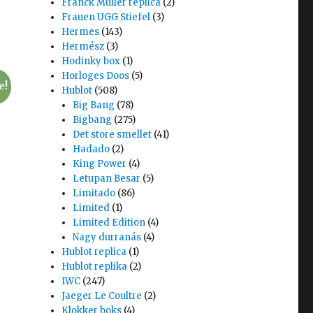
Franck Muller replica
(2)
Frauen UGG Stiefel
(3)
Hermes
(143)
Hermész
(3)
Hodinky box
(1)
Horloges Doos
(5)
e!
Hublot
(508)
Big Bang
(78)
Bigbang
(275)
Det store smellet
(41)
Hadado
(2)
King Power
(4)
Letupan Besar
(5)
Limitado
(86)
Limited
(1)
Limited Edition
(4)
Nagy durranás
(4)
Hublot replica
(1)
Hublot replika
(2)
IWC
(247)
Jaeger Le Coultre
(2)
Klokker boks
(4)