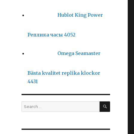
Hublot King Power
Реплика часы 4052
Omega Seamaster
Bästa kvalitet replika klockor
4431
SEARCH
Search
for: