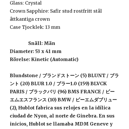
Glass: Crystal
Crown Sapphire: Safir stud rostfritt stål
åttkantiga crown
Case Tjocklek: 13 mm
Snäll
: Män
Diameter
: 53 x 41 mm
Rörelse
: Kinetic (Automatic)
Blundstone / ブランドストーン (5) BLUNT / ブラ
ント (20) BLUR 1.0 / ブラー1.0 (159) BLVCK
PARIS / ブラックパリ (96) BMS FRANCE / ビー
エムエスフランス (10) BMW / ビーエムダブリュー
(2), Hublot fabrica sus relojes en la idílica
ciudad de Nyon, al norte de Ginebra. En sus
inicios, Hublot se llamaba MDM Geneve y