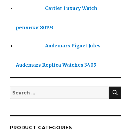
Cartier Luxury Watch
реплики 80193
Audemars Piguet Jules
Audemars Replica Watches 3405
SE
Search
for:
PRODUCT CATEGORIES