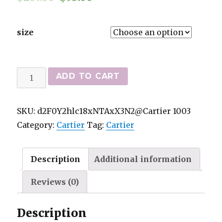
size
Cartier
ADD TO CART
replika
klockor
SKU:
d2F0Y2hlc18xNTAxX3N2@Cartier 1003
3770
Category:
Cartier
Tag:
Cartier
quantity
Description
Additional information
Reviews (0)
Description