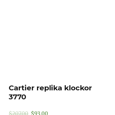
Cartier replika klockor
3770
$
207.00
$
93.00