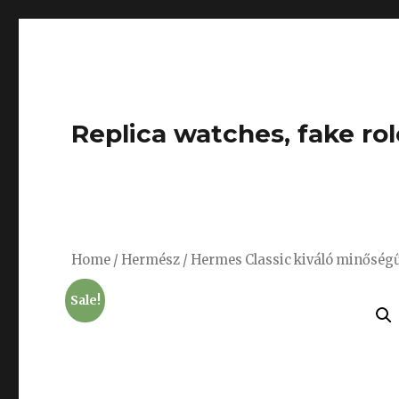
Replica watches, fake rol
Home
/
Hermész
/ Hermes Classic kiváló minőségű
Sale!