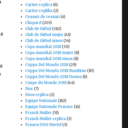
a
Cartier replica
(6)
Cartier replika
(2)
Ceasuri de ceasuri
(4)
Chopard
(203)
Club de fútbol
(362)
sz
Club de fútbol mujer
(41)
Club de fútbol ninos
(54)
Copa mundial 2018
(30)
Copa mundial 2018 mujer
(8)
Copa mundial 2018 ninos
(8)
Coppa Del Mondo 2018
(29)
z
Coppa Del Mondo 2018 Bambino
(10)
s
Coppa Del Mondo 2018 Donna
(6)
Coupe du Monde 2018
(44)
Dior
(7)
Doos replica
(2)
Equipe Nationale
(162)
Equipe Nationale Femme
(14)
Franck Muller
(51)
Franck Muller replica
(2)
Frauen UGG Stiefel
(3)