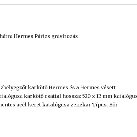
 hátra Hermes Párizs gravírozás
razbélyegzőt karkötő Hermes és a Hermes vésett
atalógusa karkötő csattal hossza: 520 x 12 mm katalógu
mentes acél keret katalógusa zenekar Típus: Bőr