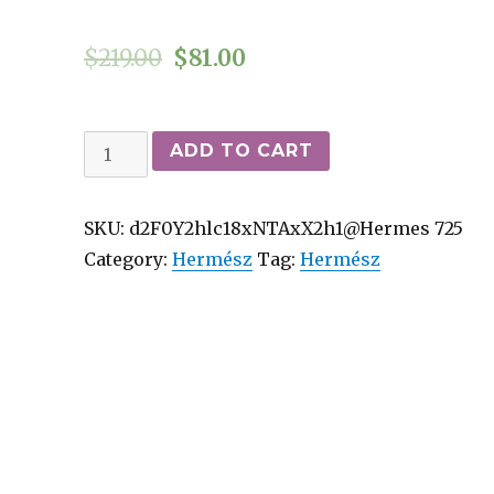
$
219.00
$
81.00
Hermes
ADD TO CART
Classic
kiváló
SKU:
d2F0Y2hlc18xNTAxX2h1@Hermes 725
minőségű
Category:
Hermész
Tag:
Hermész
replika
órák
4032
quantity