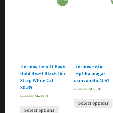
Hermes Heur H Rose
Hermes svájci
Gold Bezel Black Bőr
replika magas
Strap White Cal
színvonalú 4041
80235
$
219.00
$
117.00
$
233.00
$
143.00
Select options
Select options