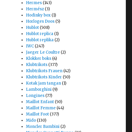
Hermes
(143)
Hermész
(3)
Hodinky box
(1)
Horloges Doos
(5)
Hublot
(508)
Hublot replica
(1)
Hublot replika
(2)
IWC
(247)
Jaeger Le Coultre
(2)
Klokker boks
(4)
Klubtrikots
(377)
Klubtrikots Frauen
(42)
Klubtrikots Kinder
(50)
Kotak jam tangan
(1)
Lamborghini
(9)
Longines
(77)
Maillot Enfant
(50)
Maillot Femme
(44)
Maillot Foot
(377)
Mido
(130)
Moncler Bambini
(2)