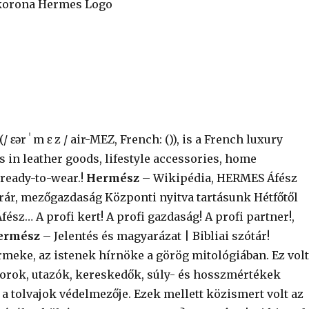
 korona Hermes Logo
ɛər ˈ m ɛ z / air-MEZ, French: ()), is a French luxury
es in leather goods, lifestyle accessories, home
 ready-to-wear.!
Hermész
– Wikipédia, HERMES Áfész
rár, mezőgazdaság Központi nyitva tartásunk Hétfőtől
fész… A profi kert! A profi gazdaság! A profi partner!,
ermész
– Jelentés és magyarázat | Bibliai szótár!
meke, az istenek hírnöke a görög mitológiában. Ez vol
ztorok, utazók, kereskedők, súly- és hosszmértékek
s a tolvajok védelmezője. Ezek mellett közismert volt az