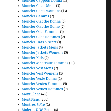
Moncler Cappotti Donna
(12)
Moncler Coats Mens
(3)
Moncler Coats Womens
(13)
Moncler Gamins
(2)
Moncler Giacche Donna
(6)
Moncler Giacche Uomo
(7)
Moncler Gilet Femmes
(1)
Moncler Gilet Hommes
(2)
Moncler Hats & Scarf
(1)
Moncler Jackets Mens
(4)
Moncler Jackets Womens
(5)
Moncler Kids
(2)
Moncler Manteaux Femmes
(10)
Moncler Vest Mens
(2)
Moncler Vest Womens
(1)
Moncler Veste Donna
(2)
Moncler Vestes Femmes
(5)
Moncler Vestes Hommes
(7)
Mont Blanc
(48)
MontBlanc
(256)
Montres Boîte
(2)
Mujeres UGG Botas
(4)