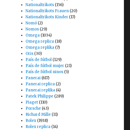
Nationaltrikots
(156)
Nationaltrikots Frauen
(20)
Nationaltrikots Kinder
(17)
Nomó
(2)
Nomos
(29)
Omega
(1034)
Omega replica
(18)
Omega replika
(7)
Oris
(30)
País de fútbol
(129)
País de fútbol mujer
(21)
País de fútbol ninos
(5)
Panerai
(617)
Panerai replica
(2)
Panerai replika
(4)
Patek Philippe
(289)
Piaget
(110)
Porsche
(43)
Richard Mille
(11)
Rolex
(1938)
Rolex replica
(14)