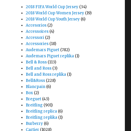
2018 FIFA World Cup Jersey
(34)
2018 World Cup Women Jersey
(19)
2018 World Cup Youth Jersey
(6)
Accesorios
(2)
Accessoires
(4)
Accessori
(2)
Accessories
(18)
Audemars Piguet
(782)
Audemars Piguet replika
(1)
Bell & Ross
(113)
Bell and Ross
(3)
Bell and Ross replika
(1)
Bell&Ross
(228)
Blancpain
(6)
Box
(2)
Breguet
(43)
Breitling
(901)
t
Breitling replica
(6)
Breitling replika
(1)
Burberry
(6)
Cartier
(1028)