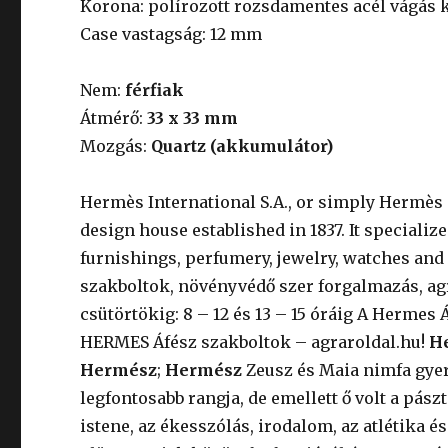
Korona: polírozott rozsdamentes acél vágás
Case vastagság: 12 mm
Nem:
férfiak
Átmérő:
33 x 33 mm
Mozgás:
Quartz (akkumulátor)
Hermès International S.A., or simply Hermès (/ 
design house established in 1837. It specializ
furnishings, perfumery, jewelry, watches and
szakboltok, növényvédő szer forgalmazás, ag
csütörtökig: 8 – 12 és 13 – 15 óráig A Hermes Á
HERMES Áfész szakboltok – agraroldal.hu!
H
Hermész
;
Hermész
Zeusz és Maia nimfa gyer
legfontosabb rangja, de emellett ő volt a pás
istene, az ékesszólás, irodalom, az atlétika é