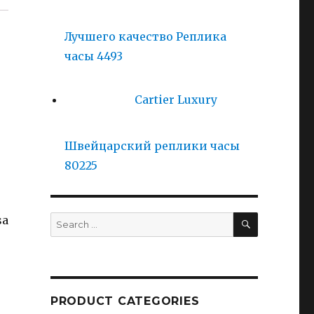
Лучшего качество Реплика
часы 4493
Cartier Luxury
Швейцарский реплики часы
80225
SEARCH
sa
Search
for:
PRODUCT CATEGORIES