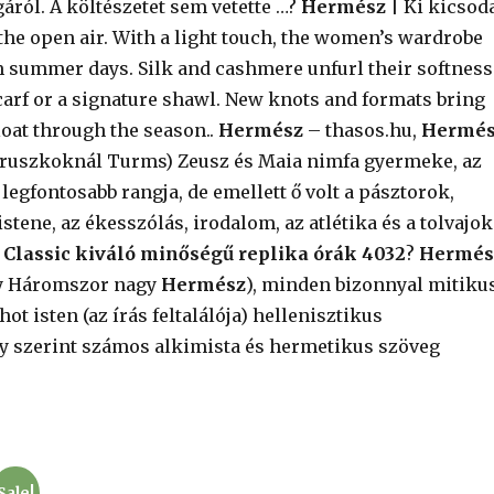
áról. A költészetet sem vetette …?
Hermész
| Ki kicsod
the open air. With a light touch, the women’s wardrobe
rm summer days. Silk and cashmere unfurl their softness
 scarf or a signature shawl. New knots and formats bring
loat through the season..
Hermész
– thasos.hu,
Hermé
etruszkoknál Turms) Zeusz és Maia nimfa gyermeke, az
legfontosabb rangja, de emellett ő volt a pásztorok,
tene, az ékesszólás, irodalom, az atlétika és a tolvajok
Classic kiváló minőségű replika órák 4032
?
Hermés
y Háromszor nagy
Hermész
), minden bizonnyal mitiku
ot isten (az írás feltalálója) hellenisztikus
ny szerint számos alkimista és hermetikus szöveg
Sale!