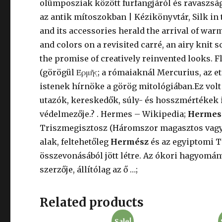
olümposziak között furfangjáról és ravaszság
az antik mítoszokban | Kézikönyvtár, Silk in 
and its accessories herald the arrival of wa
and colors on a revisited carré, an airy knit
the promise of creatively reinvented looks. F
(görögül Έρμῆς; a rómaiaknál Mercurius, az 
istenek hírnöke a görög mitológiában.Ez volt 
utazók, kereskedők, súly- és hosszmértékek is
védelmezője.?
. Hermes – Wikipedia;
Hermes 
Triszmegisztosz (Háromszor magasztos vag
alak, feltehetőleg
Hermész
és az egyiptomi Th
összevonásából jött létre. Az ókori hagyomá
szerzője, állítólag az ő …;
Related products
Sale!