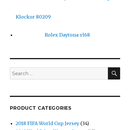
Klockor 80209
Rolex Daytona-rl68
SE
Search
for:
PRODUCT CATEGORIES
2018 FIFA World Cup Jersey
(34)