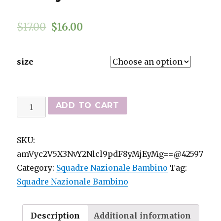
$
17.00
$
16.00
size
Portogallo
ADD TO CART
Blank
Away
SKU:
Kid
amVyc2V5X3NvY2Nlcl9pdF8yMjEyMg==@42597
Soccer
Category:
Squadre Nazionale Bambino
Tag:
Country
Squadre Nazionale Bambino
Jersey
42597
quantity
Description
Additional information