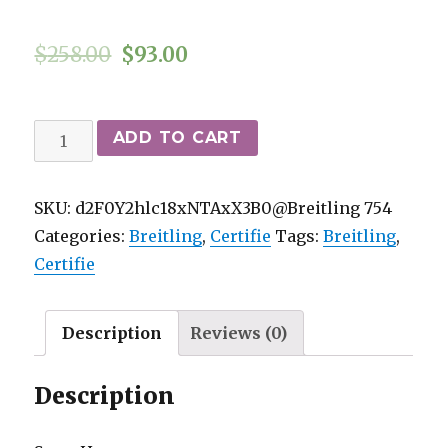
$
258.00
$
93.00
Suíço
ADD TO CART
feito
certificado
SKU:
d2F0Y2hlc18xNTAxX3B0@Breitling 754
de
Categories:
Breitling
,
Certifie
Tags:
Breitling
,
aço
Certifie
inoxidável
de
aço
Description
Reviews (0)
inoxidável
branco
Description
80288
quantity