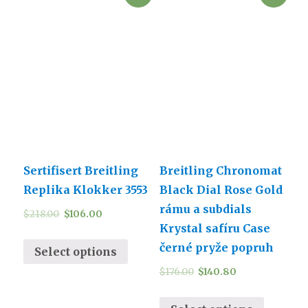
Sertifisert Breitling
Breitling Chronomat
Replika Klokker 3553
Black Dial Rose Gold
rámu a subdials
$
218.00
$
106.00
Krystal safíru Case
černé pryže popruh
Select options
$
176.00
$
140.80