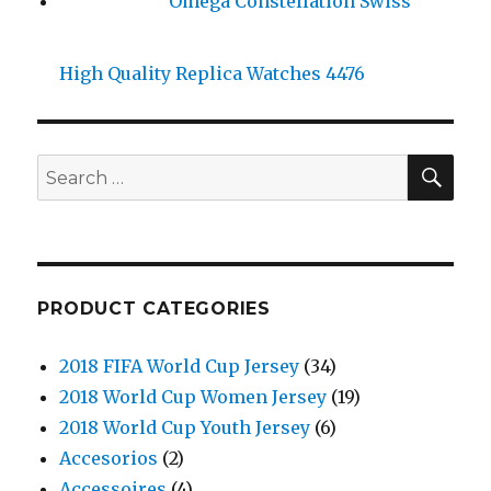
Omega Constellation Swiss
High Quality Replica Watches 4476
SE
Search
for:
PRODUCT CATEGORIES
2018 FIFA World Cup Jersey
(34)
2018 World Cup Women Jersey
(19)
2018 World Cup Youth Jersey
(6)
Accesorios
(2)
Accessoires
(4)