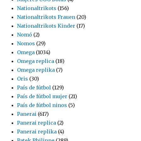
Nationaltrikots
(156)
Nationaltrikots Frauen
(20)
Nationaltrikots Kinder
(17)
Nomó
(2)
Nomos
(29)
Omega
(1034)
Omega replica
(18)
Omega replika
(7)
Oris
(30)
País de fútbol
(129)
País de fútbol mujer
(21)
País de fútbol ninos
(5)
Panerai
(617)
Panerai replica
(2)
Panerai replika
(4)
Patek Philippe
(289)