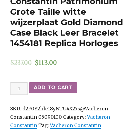
Constantin Patrimonium
Grote Taille witte
wijzerplaat Gold Diamond
Case Black Leer Bracelet
1454181 Replica Horloges
$
237.00
$
113.00
Zwitsers
ADD TO CART
Vacheron
Constantin
SKU:
d2F0Y2hlc18yNTU4X25s@Vacheron
Patrimonium
Constantin 05090100
Category:
Vacheron
Grote
Constantin
Tag:
Vacheron Constantin
Taille