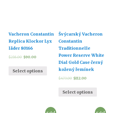
Vacheron Constantin
Švýcarský Vacheron
Replica Klockor Lyx
Constantin
läder 80166
Traditionnelle
Power Reserve White
$
216.00
$
90.00
Dial Gold Case černý
kožený řemínek
Select options
$
473.00
$
112.00
Select options