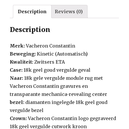
witte
wijzerplaat
Description
Reviews (0)
Gold
Diamond
Description
Case
Black
Merk:
Vacheron Constantin
Leer
Beweging:
Kinetic (Automatisch)
Bracelet
Kwaliteit:
Zwitsers ETA
1454181
Case:
18k geel goud vergulde geval
Replica
Naar:
18k gele vergulde module rug met
Horloges
Vacheron Constantin gravures en
quantity
transparante mechanica-revealing center
bezel:
diamanten ingelegde 18k geel goud
vergulde bezel
Crown:
Vacheron Constantin logo gegraveerd
18k geel vergulde cutwork kroon